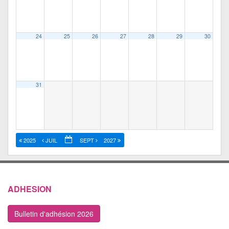
24
25
26
27
28
29
30
31
2025
JUIL
SEPT
2027
ADHESION
Bulletin d'adhésion 2026