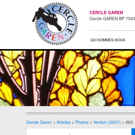
CERCLE GAREN
Cercle GAREN BP 704
QUI SOMMES-NOUS
Cercle Garen
>
Articles
>
Photos
>
Verdun (2007)
> 003