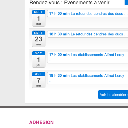
Rendez-vous : Événements à venir
SEPT
17 h 00 min
Le retour des cendres des ducs ...
1
mar
SEPT
18 h 30 min
Le retour des cendres des ducs ...
23
mer
OCT
17 h 00 min
Les établissements Alfred Leroy
1
...
jeu
OCT
18 h 30 min
Les établissements Alfred Leroy
7
...
mer
Voir le calendrier
ADHESION