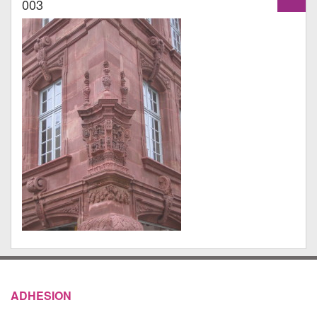
003
ADHESION